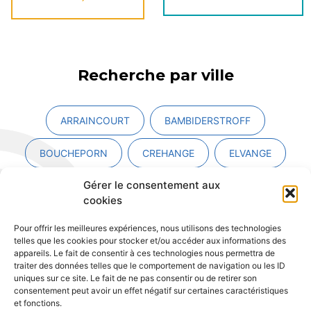
Recherche par ville
ARRAINCOURT
BAMBIDERSTROFF
BOUCHEPORN
CREHANGE
ELVANGE
Gérer le consentement aux
FAULQUEMONT
FOULIGNY
cookies
GUINGLANGE
HALLERING
Pour offrir les meilleures expériences, nous utilisons des technologies
telles que les cookies pour stocker et/ou accéder aux informations des
HAN-SUR-NIED
HAUTE-VIGNEULLES
appareils. Le fait de consentir à ces technologies nous permettra de
traiter des données telles que le comportement de navigation ou les ID
uniques sur ce site. Le fait de ne pas consentir ou de retirer son
HEMILLY
HERNY
HOLACOURT
consentement peut avoir un effet négatif sur certaines caractéristiques
et fonctions.