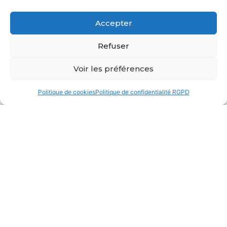
LAUDREFANG
LONGEVILLE-LES-SAINT-AVOLD
Accepter
MANY
MARANGE-ZONDRANGE
Refuser
TETING-SUR-NIED
THICOURT
Voir les préférences
THONVILLE
TRITTELING-REDLACH
Politique de cookies
Politique de confidentialité RGPD
VITTONCOURT
VOIMHAUT
ZIMMING
L'annuaire du
territoire du DUF
Besoin de faire des achats ? de trouver un
restaurant, une activité ou encore un
hébergement sur Faulquemont et ses alentours