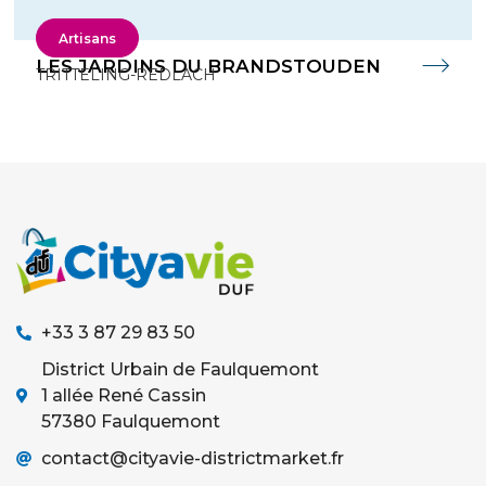
Artisans
LES JARDINS DU BRANDSTOUDEN
TRITTELING-REDLACH
+33 3 87 29 83 50
District Urbain de Faulquemont
1 allée René Cassin
57380 Faulquemont
contact@cityavie-districtmarket.fr