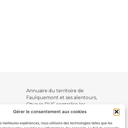
Annuaire du territoire de
Faulquemont et ses alentours,
Cityavie DUF centralise les
ialité
commerçants, artisans,
Gérer le consentement aux cookies
restaurateurs, hébergements et
les meilleures expériences, nous utilisons des technologies telles que les
divertissements de ses villes et