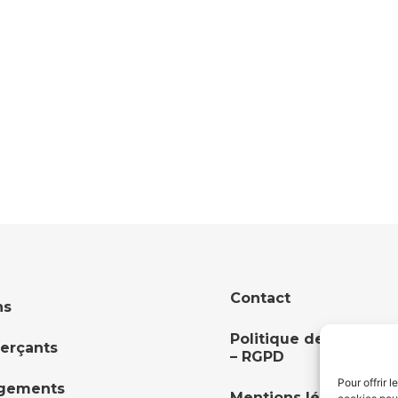
Contact
ns
Politique de confident
rçants
– RGPD
Pour offrir 
gements
Mentions légales