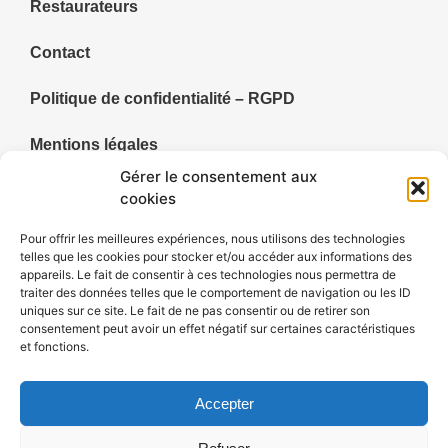
Restaurateurs
Contact
Politique de confidentialité – RGPD
Mentions légales
Gérer le consentement aux
Politique de cookies (UE)
cookies
Pour offrir les meilleures expériences, nous utilisons des technologies
telles que les cookies pour stocker et/ou accéder aux informations des
appareils. Le fait de consentir à ces technologies nous permettra de
Annuaire du territoire de Faulquemont et ses alentours,
traiter des données telles que le comportement de navigation ou les ID
uniques sur ce site. Le fait de ne pas consentir ou de retirer son
Cityavie DUF centralise les commerçants, artisans,
consentement peut avoir un effet négatif sur certaines caractéristiques
restaurateurs, hébergements et divertissements de ses
et fonctions.
villes et villages.
Accepter