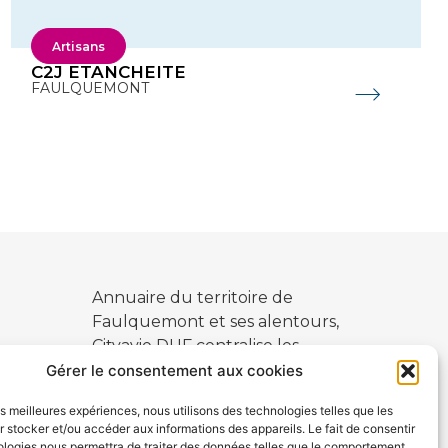
Artisans
C2J ETANCHEITE
FAULQUEMONT
Annuaire du territoire de
Faulquemont et ses alentours,
Cityavie DUF centralise les
ialité
commerçants, artisans,
Gérer le consentement aux cookies
restaurateurs, hébergements et
les meilleures expériences, nous utilisons des technologies telles que les
divertissements de ses villes et
 stocker et/ou accéder aux informations des appareils. Le fait de consentir
villages.
ologies nous permettra de traiter des données telles que le comportement