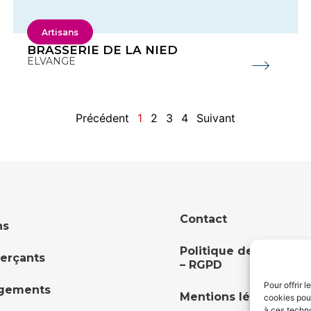
Artisans
BRASSERIE DE LA NIED
ELVANGE
Précédent
1
2
3
4
Suivant
Contact
ns
Politique de confident
rçants
– RGPD
Pour offrir 
gements
Mentions légales
cookies pour
à ces techn