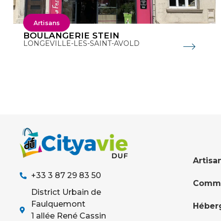
Artisans
BOULANGERIE STEIN
LONGEVILLE-LES-SAINT-AVOLD
Artisa
+33 3 87 29 83 50
Comme
District Urbain de
Faulquemont
Héber
1 allée René Cassin