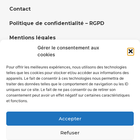
Contact
Politique de confidentialité – RGPD
Mentions légales
Gérer le consentement aux
Politique de cookies (UE)
cookies
Pour offrir les meilleures expériences, nous utilisons des technologies
telles que les cookies pour stocker et/ou accéder aux informations des
appareils. Le fait de consentir à ces technologies nous permettra de
Annuaire du territoire de Faulquemont et ses
traiter des données telles que le comportement de navigation ou les ID
uniques sur ce site. Le fait de ne pas consentir ou de retirer son
alentours, Cityavie DUF centralise les commerçants,
consentement peut avoir un effet négatif sur certaines caractéristiques
artisans, restaurateurs, hébergements et
et fonctions.
divertissements de ses villes et villages.
Accepter
Refuser