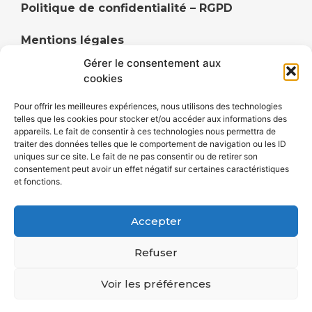
Politique de confidentialité – RGPD
Mentions légales
Gérer le consentement aux
Politique de cookies (UE)
cookies
Pour offrir les meilleures expériences, nous utilisons des technologies
telles que les cookies pour stocker et/ou accéder aux informations des
appareils. Le fait de consentir à ces technologies nous permettra de
Annuaire du territoire de Faulquemont et ses
traiter des données telles que le comportement de navigation ou les ID
uniques sur ce site. Le fait de ne pas consentir ou de retirer son
alentours, Cityavie DUF centralise les commerçants,
consentement peut avoir un effet négatif sur certaines caractéristiques
artisans, restaurateurs, hébergements et
et fonctions.
divertissements de ses villes et villages.
Accepter
Refuser
Voir les préférences
© Cityavie DUF