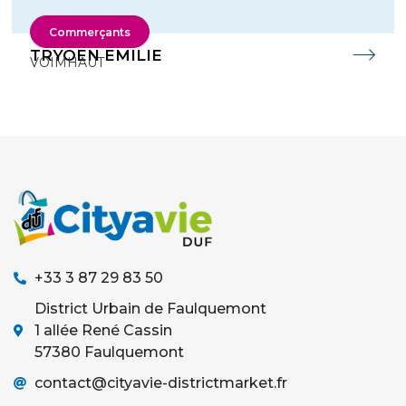
Commerçants
TRYOEN EMILIE
VOIMHAUT
+33 3 87 29 83 50
District Urbain de Faulquemont
1 allée René Cassin
57380 Faulquemont
contact@cityavie-districtmarket.fr