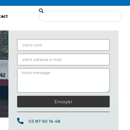
tact
Envoyer
03 87 90 16 48