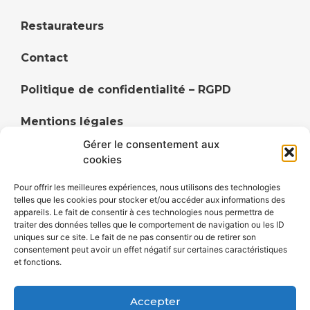
Restaurateurs
Contact
Politique de confidentialité – RGPD
Mentions légales
Gérer le consentement aux
Politique de cookies (UE)
cookies
Pour offrir les meilleures expériences, nous utilisons des technologies
telles que les cookies pour stocker et/ou accéder aux informations des
appareils. Le fait de consentir à ces technologies nous permettra de
Annuaire du territoire de Faulquemont et ses
traiter des données telles que le comportement de navigation ou les ID
uniques sur ce site. Le fait de ne pas consentir ou de retirer son
alentours, Cityavie DUF centralise les commerçants,
consentement peut avoir un effet négatif sur certaines caractéristiques
artisans, restaurateurs, hébergements et
et fonctions.
divertissements de ses villes et villages.
Accepter