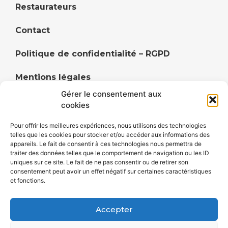
Restaurateurs
Contact
Politique de confidentialité – RGPD
Mentions légales
Gérer le consentement aux
Politique de cookies (UE)
cookies
Pour offrir les meilleures expériences, nous utilisons des technologies
telles que les cookies pour stocker et/ou accéder aux informations des
appareils. Le fait de consentir à ces technologies nous permettra de
Annuaire du territoire de Faulquemont et ses
traiter des données telles que le comportement de navigation ou les ID
uniques sur ce site. Le fait de ne pas consentir ou de retirer son
alentours, Cityavie DUF centralise les commerçants,
consentement peut avoir un effet négatif sur certaines caractéristiques
artisans, restaurateurs, hébergements et
et fonctions.
divertissements de ses villes et villages.
Accepter